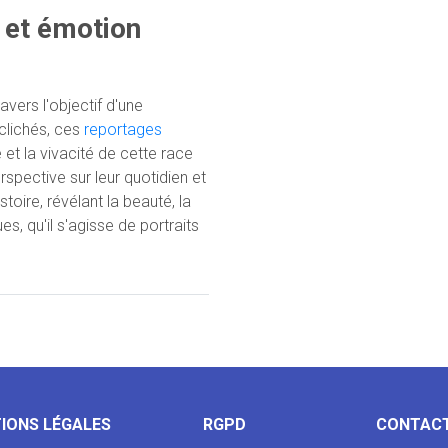
t et émotion
avers l'objectif d'une
clichés, ces
reportages
et la vivacité de cette race
rspective sur leur quotidien et
toire, révélant la beauté, la
, qu'il s'agisse de portraits
IONS LÉGALES
RGPD
CONTAC