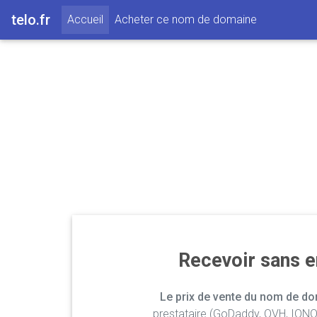
telo.fr
(current)
Accueil
Acheter ce nom de domaine
Recevoir sans 
Le prix de vente du nom de dom
prestataire (GoDaddy, OVH, IONOS