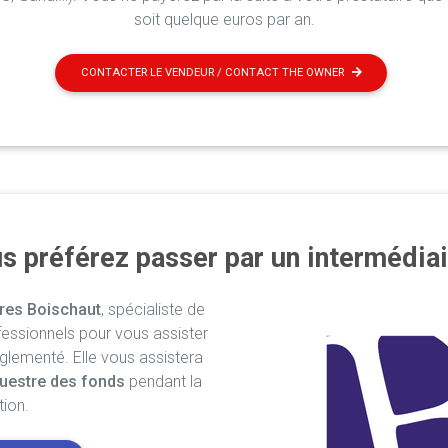
soit quelque euros par an.
CONTACTER LE VENDEUR / CONTACT THE OWNER
s préférez passer par un intermédiai
res Boischaut
, spécialiste de
fessionnels pour vous assister
églementé. Elle vous assistera
uestre des fonds
pendant la
tion.