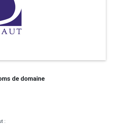
noms de domaine
t :