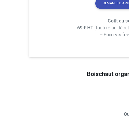
DEMANDE D'ASS
Coût du se
69 € HT
(facturé au débu
+
Success fee
Boischaut orga
Qu